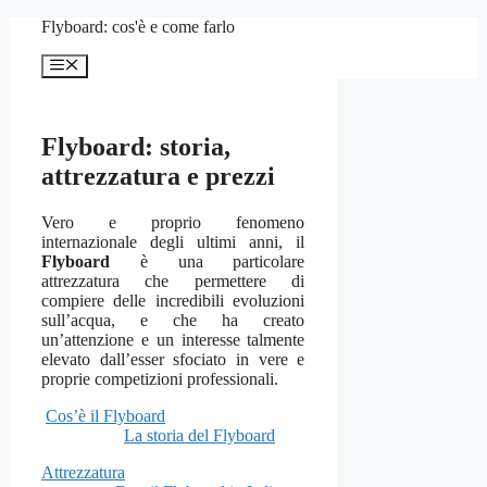
Vai
Flyboard: cos'è e come farlo
al
contenuto
Menu
Flyboard: storia,
attrezzatura e prezzi
Vero e proprio fenomeno
internazionale degli ultimi anni, il
Flyboard
è una particolare
attrezzatura che permettere di
compiere delle incredibili evoluzioni
sull’acqua, e che ha creato
un’attenzione e un interesse talmente
elevato dall’esser sfociato in vere e
proprie competizioni professionali.
Cos’è il Flyboard
La storia del Flyboard
Attrezzatura